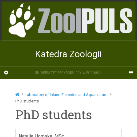
Katedra Zoologii
UNIWERSYTET PRZYRODNICZY W POZNANIU
Laboratory of Inland Fisheries and Aquaculture
PhD students
PhD students
Natalia Homska, MSc.